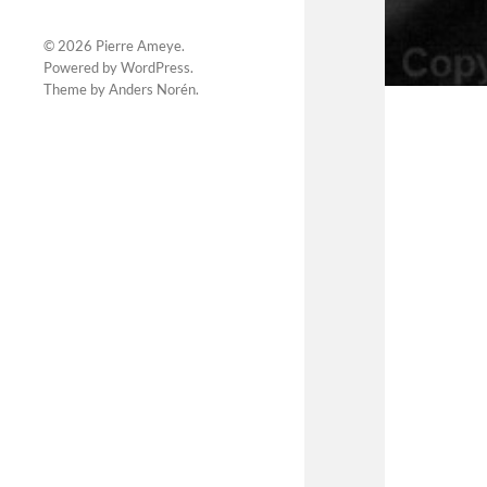
© 2026
Pierre Ameye
.
Powered by
WordPress
.
Theme by
Anders Norén
.